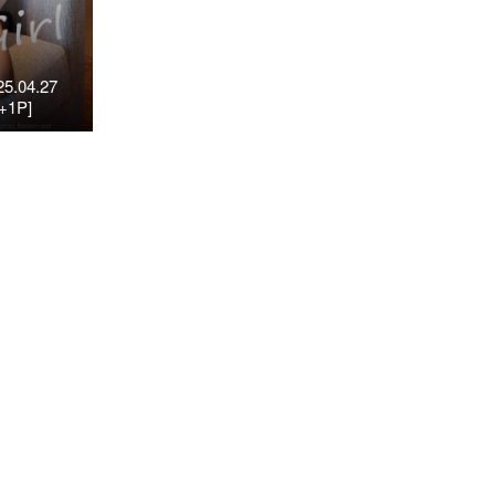
5.04.27
+1P]
34K)
1
