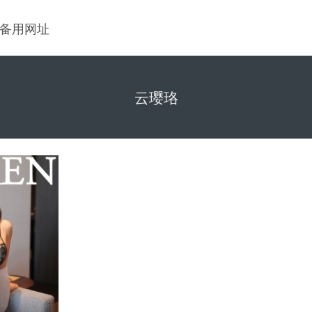
备用网址
云璎珞